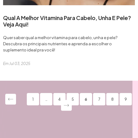
Qual A Melhor Vitamina Para Cabelo, Unha E Pele?
Veja Aqui!
Quer saber qual a melhor vitamina para cabelo, unha e pele?
Descubra os principais nutrientes e aprenda a escolher o
suplemento ideal pra você!
Em
Jul 03, 2025
1
…
4
5
6
7
8
9