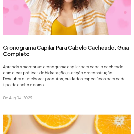
Cronograma Capilar Para Cabelo Cacheado: Guia
Completo
Aprenda a montar um cronograma capilar para cabelo cacheado
com dicas práticas de hidratação, nutrição e reconstrução.
Descubra os melhores produtos, cuidados específicos para cada
tipo de cacho e como...
Kit Gummy® Trio Hair
Gummy Ha
Em
Aug 04, 2025
Frutti...
De:
R$ 446,00
De:
R$ 1
Por:
R$ 279,00
Por:
R$ 
ou em 6x de R$ 46,50
ou em 6x