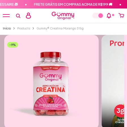
PULAR PARA O CONTEÚDO
AIRE 🎁
•
FRETE GRÁTIS EM COMPRAS ACIMA DE R$199 🚚
•
E
Início
Products
Gummy® Creatina Morango 315g
-9%