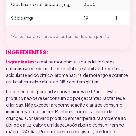
Creatina monohidratada (mg)
3000
Sódio (mg)
19
1
*Percentual de valores diários fornecidos pela porção.
INGREDIENTES:
Ingredientes:
creatina monohidratada, edulcorantes
naturais xarope de maltitol e maltitol, estabilizante pectina,
acidulante ácido cítrico, aroma natural de morango e corante
artificial vermelho allura ac. Não contém glúten.
Recomendado para indivíduos maiores de 19 anos. Este
produto não deve ser consumido por gestantes, lactantes e
crianças. Não exceder a recomendação diária de consumo
indicada na embalagem. Mantenha fora do alcance de
crianças. Conservar o produto em temperatura ambiente ao
abrigo da luz, calor e umidade. Após aberto consumir em no
máximo 30 dias. Produto isento de registro, conforme