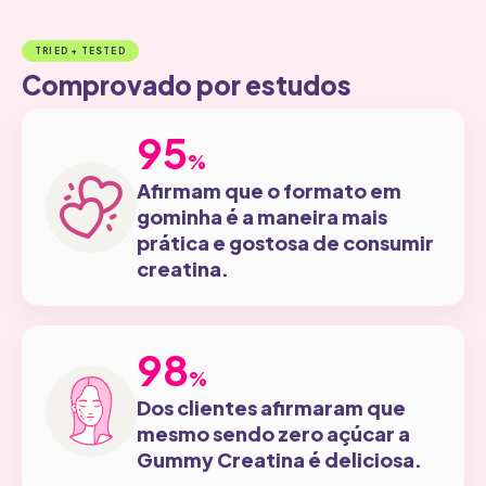
TRIED + TESTED
Comprovado por estudos
95
95
%
Afirmam que o formato em
gominha é a maneira mais
prática e gostosa de consumir
creatina.
98
98
%
Dos clientes afirmaram que
mesmo sendo zero açúcar a
Gummy Creatina é deliciosa.