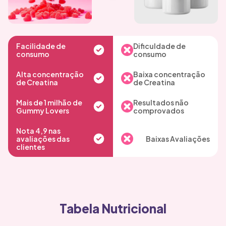
Facilidade de
Dificuldade de
consumo
consumo
Alta concentração
Baixa concentração
de Creatina
de Creatina
Mais de 1 milhão de
Resultados não
Gummy Lovers
comprovados
Nota 4,9 nas
avaliações das
Baixas Avaliações
clientes
Tabela Nutricional