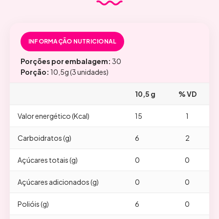
INFORMAÇÃO NUTRICIONAL
Porções por embalagem:
30
Porção:
10,5g (3 unidades)
10,5 g
% VD
Valor energético (Kcal)
15
1
Carboidratos (g)
6
2
Açúcares totais (g)
0
0
Açúcares adicionados (g)
0
0
Polióis (g)
6
0