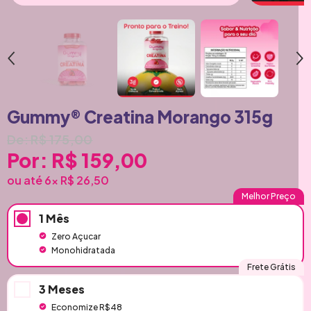
Gummy® Creatina Morango 315g
De: R$ 175,00
Por: R$ 159,00
ou até 6x
R$ 26,50
Melhor Preço
1 Mês
Zero Açucar
Monohidratada
Frete Grátis
3 Meses
Economize R$48