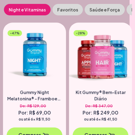
Night e Vitaminas
Favoritos
Saúde e Força
H
-47%
-28%
Gummy Night
Kit Gummy® Bem-Estar
Melatonina® - Framboesa
Diário
90 G
De: R$ 129,00
De: R$ 347,00
Por: R$ 69,00
Por: R$ 249,00
ou até 6x
R$ 11,50
ou até 6x
R$ 41,50