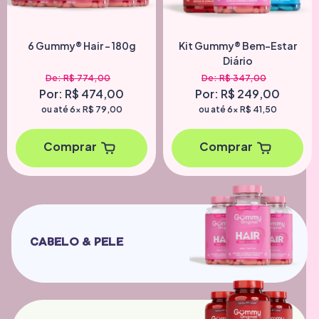
6 Gummy® Hair - 180g
Kit Gummy® Bem-Estar
Diário
De: R$ 774,00
De: R$ 347,00
Por: R$ 474,00
Por: R$ 249,00
ou até 6x
R$ 79,00
ou até 6x
R$ 41,50
Comprar
Comprar
Kit Gummy® Trio Hair
Gummy Ha
Frutti...
CABELO & PELE
De:
R$ 446,00
De:
R$ 1
Por:
R$ 279,00
Por:
R$ 
ou em 6x de R$ 46,50
ou em 6x