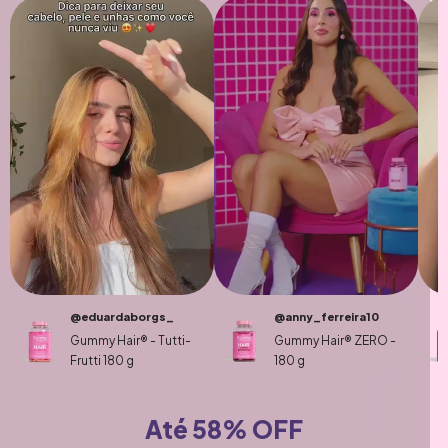
@eduardaborgs_
@anny_ferreira10
Gummy Hair® - Tutti-
Gummy Hair® ZERO -
Frutti 180 g
180 g
Até 58% OFF