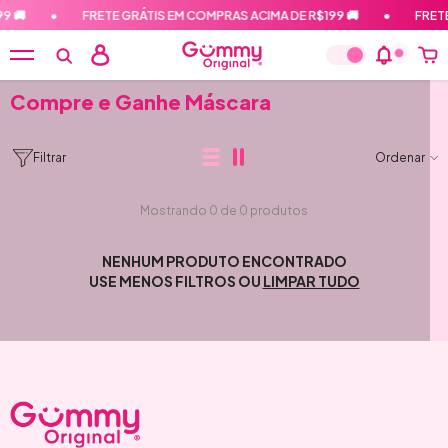
PULAR PARA O CONTEÚDO
9 🚚
•
FRETE GRÁTIS EM COMPRAS ACIMA DE R$199 🚚
•
FRETE
Compre e Ganhe Máscara
Filtrar
Ordenar
Mostrando 0 de 0 produtos
NENHUM PRODUTO ENCONTRADO
USE MENOS FILTROS OU
LIMPAR TUDO