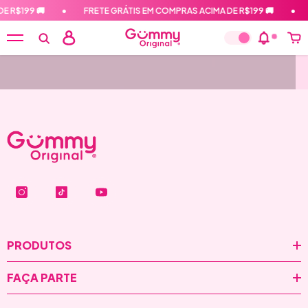
PULAR PARA O CONTEÚDO
E R$199 🚚
•
FRETE GRÁTIS EM COMPRAS ACIMA DE R$199 🚚
•
PRODUTOS
FAÇA PARTE