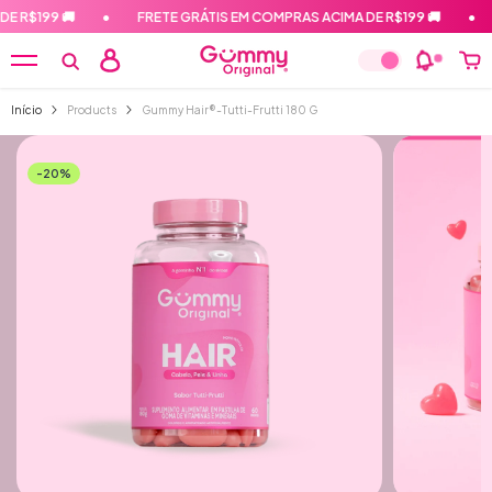
PULAR PARA O CONTEÚDO
 R$199 🚚
•
FRETE GRÁTIS EM COMPRAS ACIMA DE R$199 🚚
•
Início
Products
Gummy Hair®-Tutti-Frutti 180 G
-20%