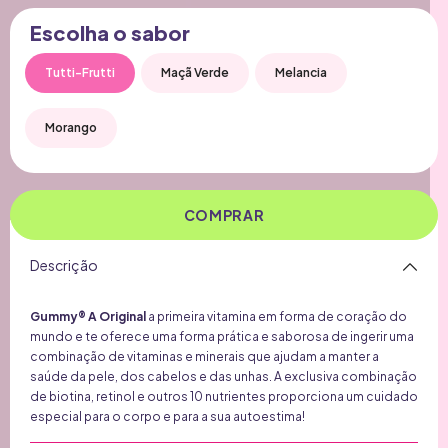
Escolha o sabor
Tutti-Frutti
Maçã Verde
Melancia
Morango
COMPRAR
Descrição
Gummy® A Original
a primeira vitamina em forma de coração do
Kit Gummy® Trio Hair
Gummy Ha
mundo e te oferece uma forma prática e saborosa de ingerir uma
Frutti...
De:
R$ 446,00
combinação de vitaminas e minerais que ajudam a manter a
De:
R$ 1
Por:
R$ 279,00
saúde da pele, dos cabelos e das unhas. A exclusiva combinação
Por:
R$ 
ou em 6x de R$ 46,50
de biotina, retinol e outros 10 nutrientes proporciona um cuidado
ou em 6x
especial para o corpo e para a sua autoestima!