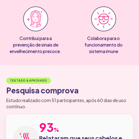
Contribui para a
Colabora para o
prevenção de sinais de
funcionamento do
envelhecimento precoce.
sistema imune
TESTADO & APROVADO
Pesquisa comprova
Estudo realizado com 51 participantes, após 60 dias de uso
contínuo.
93
93
%
Relataram que seus cabelos e