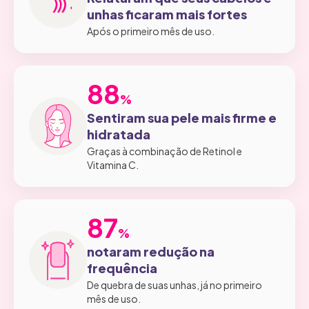
unhas ficaram mais fortes
Após o primeiro mês de uso.
88
88
%
Sentiram sua pele mais firme e
hidratada
Graças à combinação de Retinol e
Vitamina C.
87
87
%
notaram redução na
frequência
De quebra de suas unhas, já no primeiro
mês de uso.