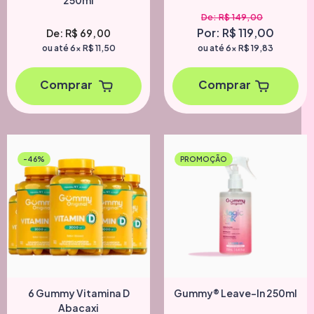
250ml
De: R$ 149,00
Por: R$ 119,00
De: R$ 69,00
ou até 6x
R$ 11,50
ou até 6x
R$ 19,83
Comprar
Comprar
-46%
PROMOÇÃO
6 Gummy Vitamina D
Gummy® Leave-In 250ml
Abacaxi