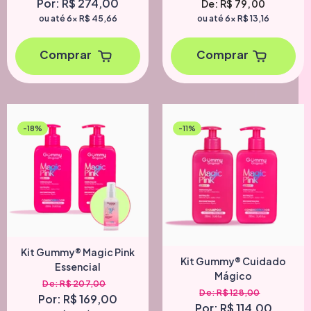
Por: R$ 274,00
De: R$ 79,00
ou até 6x
R$ 45,66
ou até 6x
R$ 13,16
Comprar
Comprar
-18%
-11%
Kit Gummy® Magic Pink
Kit Gummy® Cuidado
Essencial
Mágico
De: R$ 207,00
De: R$ 128,00
Por: R$ 169,00
Por: R$ 114,00