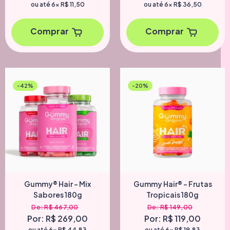
ou até 6x
R$ 11,50
ou até 6x
R$ 36,50
Comprar
Comprar
-42%
-20%
Gummy® Hair - Mix
Gummy Hair® - Frutas
Sabores 180g
Tropicais 180g
De: R$ 467,00
De: R$ 149,00
Por: R$ 269,00
Por: R$ 119,00
ou até 6x
R$ 44,83
ou até 6x
R$ 19,83