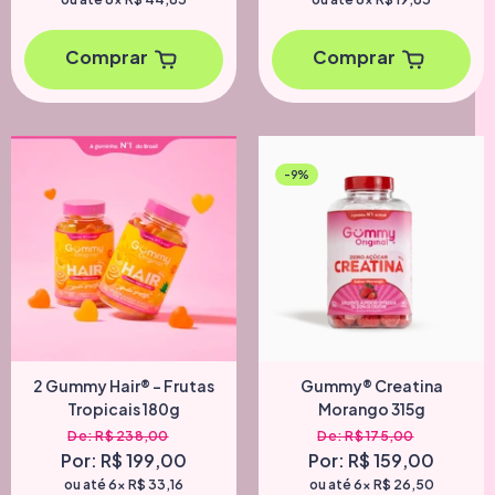
Comprar
Comprar
-9%
2 Gummy Hair® - Frutas
Gummy® Creatina
Tropicais 180g
Morango 315g
De: R$ 238,00
De: R$ 175,00
Por: R$ 199,00
Por: R$ 159,00
ou até 6x
R$ 33,16
ou até 6x
R$ 26,50