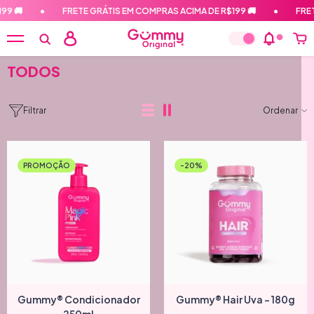
PULAR PARA O CONTEÚDO
 🚚
•
FRETE GRÁTIS EM COMPRAS ACIMA DE R$199 🚚
•
FRETE 
TODOS
Filtrar
Ordenar
PROMOÇÃO
-20%
Gummy® Condicionador
Gummy® Hair Uva - 180g