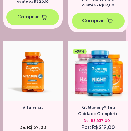
ou até 6x
R$ 28,16
ou até 6x
R$ 19,00
Comprar
Comprar
-35%
Vitaminas
Kit Gummy® Trio
Cuidado Completo
De: R$ 337,00
Por: R$ 219,00
De: R$ 69,00