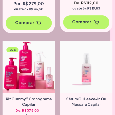
De: R$ 119,00
Por: R$ 279,00
ou até 6x
R$ 19,83
ou até 6x
R$ 46,50
Comprar
Comprar
-27%
Kit Gummy® Cronograma
Sérum Ou Leave-In Ou
Capilar
Máscara Capilar
De: R$ 375,00