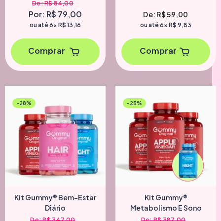
De: R$ 84,00
Adicionar
Por: R$ 79,00
De: R$ 59,00
ou até 6x
R$ 13,16
ou até 6x
R$ 9,83
Comprar
Comprar
-28%
-25%
Kit Gummy® Bem-Estar
Kit Gummy®
Diário
Metabolismo E Sono
De: R$ 347,00
De: R$ 387,00