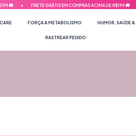
🚚
•
FRETE GRÁTIS EM COMPRAS ACIMA DE R$199 🚚
•
 CARE
FORÇA & METABOLISMO
HUMOR, SAÚDE &
RASTREAR PEDIDO