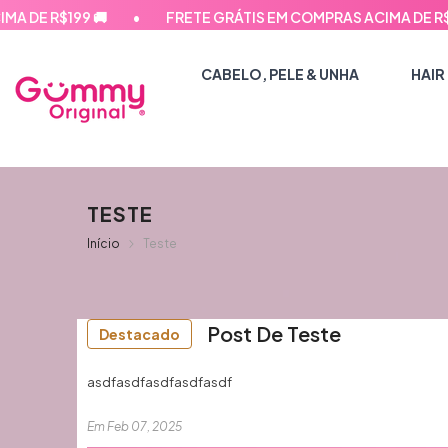
PULAR PARA O CONTEÚDO
E R$199 🚚
•
FRETE GRÁTIS EM COMPRAS ACIMA DE R$199 
CABELO, PELE & UNHA
HAIR
TESTE
Início
Teste
Post De Teste
Destacado
asdfasdfasdfasdfasdf
Em
Feb 07, 2025