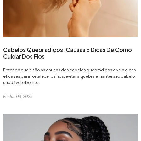
Cabelos Quebradiços: Causas E Dicas De Como
Cuidar Dos Fios
Entenda quais são as causas dos cabelos quebradiços e veja dicas
eficazes para fortalecer os fios, evitar a quebra e manter seu cabelo
saudável e bonito.
Em
Jun 04, 2025
Kit Gummy® Trio Hair
Gummy Ha
Frutti...
De:
R$ 446,00
De:
R$ 1
Por:
R$ 279,00
Por:
R$ 
ou em 6x de R$ 46,50
ou em 6x