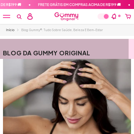
PULAR PARA O CONTEÚDO
R$199 🚚
•
FRETE GRÁTIS EM COMPRAS ACIMA DE R$199 🚚
•
Início
Blog Gummy®: Tudo Sobre Saúde, Beleza E Bem-Estar
BLOG DA GUMMY ORIGINAL