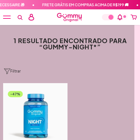
PULAR PARA O CONTEÚDO
CESSAIRE 🎁
•
FRETE GRÁTIS EM COMPRAS ACIMA DE R$199 🚚
•
1 RESULTADO ENCONTRADO PARA
“GUMMY-NIGHT*”
Filtrar
-47%