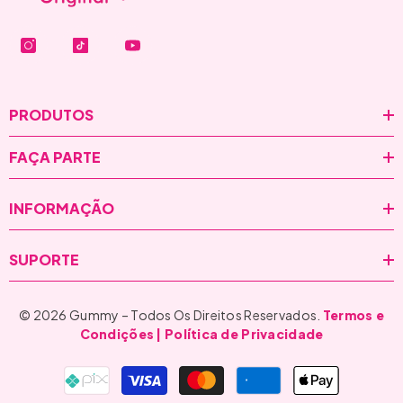
PRODUTOS
FAÇA PARTE
INFORMAÇÃO
SUPORTE
Kit Gummy® Trio Hair
Gummy Ha
Frutti...
© 2026 Gummy – Todos Os Direitos Reservados.
Termos e
De:
R$ 446,00
De:
R$ 1
Por:
R$ 279,00
Condições
| Política de Privacidade
Por:
R$
ou em 6x de R$ 46,50
ou em 6x
Formas
de
pagamento