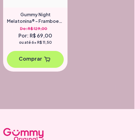
Gummy Night
Melatonina® - Framboesa
90 G
De: R$ 129,00
Por: R$ 69,00
ou até 6x
R$ 11,50
Comprar